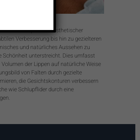
h ein breites Spektrum ästhetischer
btilen Verbesserung bis hin zu gezielteren
onisches und natürliches Aussehen zu
e Schönheit unterstreicht. Dies umfasst
 Volumen der Lippen auf natürliche Weise
ngsbild von Falten durch gezielte
mieren, die Gesichtskonturen verbessern
che wie Schlupflider durch eine
gen.