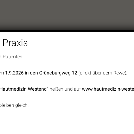
 Praxis
d Patienten,
zum
1.9.2026 in den Grüneburgweg 12
(direkt über dem Rewe).
 Instagram und
heit vermitteln,
Hautmedizin Westend“
heißen und auf
www.hautmedizin-weste
, und die
fühl haben kann. In
leiben gleich.
ordergrund: Wir
andlungen an,
!