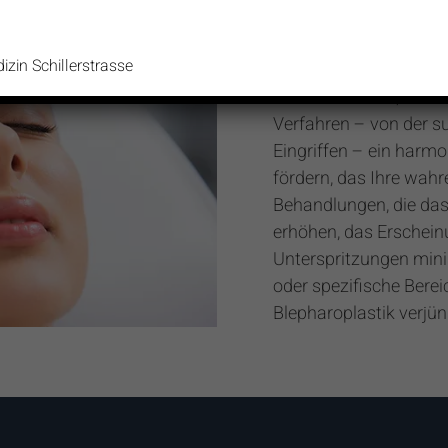
lich auch das
nhaltet.
zin Schillerstrasse
Unser Ziel ist es, durc
Verfahren – von der su
Eingriffen – ein harm
fördern, das Ihre wahr
Behandlungen, die das
erhöhen, das Erscheinu
Unterspritzungen mini
oder spezifische Berei
Blepharoplastik verjün