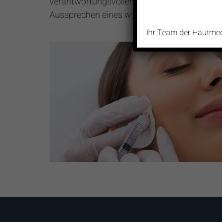
verantwortungsvollen Beratung, die gelegent
Aussprechen eines wohlüberlegten „Nein“ bei
Ihr Team der Hautmedi