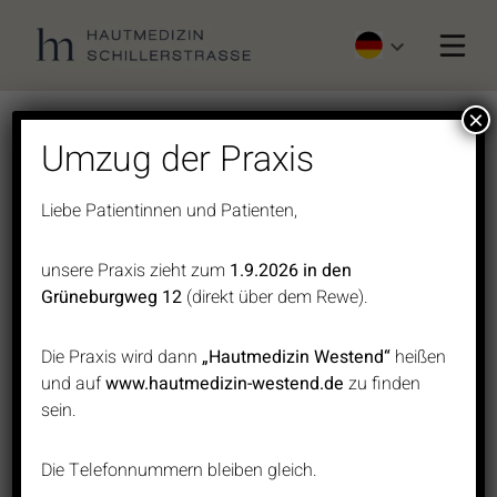
Home
×
Nagelpilz effektiv mit Nagellaser
Hautkrebsvorsorge
Umzug der Praxis
behandeln
Operationen
Liebe Patientinnen und Patienten,
Lasermedizin
Dermatologie
unsere Praxis zieht zum
1.9.2026 in den
Ästhetik
Grüneburgweg 12
(direkt über dem Rewe).
Die Praxis wird dann
„Hautmedizin Westend“
heißen
und auf
www.hautmedizin-westend.de
zu finden
sein.
Die Telefonnummern bleiben gleich.