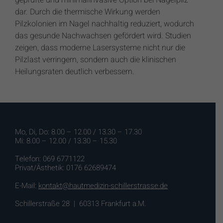
geprüfte und minimalinvasive Option bei Nagelpilz
dar. Durch die thermische Wirkung werden
Pilzkolonien im Nagel nachhaltig reduziert, wodurch
das gesunde Nachwachsen gefördert wird. Studien
zeigen, dass moderne Lasersysteme nicht nur die
Pilzlast verringern, sondern auch die klinischen
Heilungsraten deutlich verbessern.
Mo, Di, Do: 8.00 – 12.00 / 13.30 – 17.30
Mi: 8.00 – 12.00 / 13.30 – 15.30
Telefon: 069 6771122
Privat/Ästhetik: 0176 62689474
E-Mail:
kontakt@hautmedizin-schillerstrasse.de
Schillerstraße 28 | 60313 Frankfurt a.M.