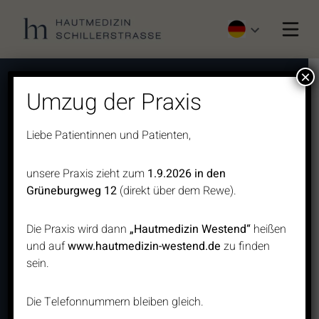
Home
×
Hautkrebsvorsorge
Mo, Di, Do: 8.00 – 12.00 / 13.30 – 17.30
Umzug der Praxis
Mi: 8.00 – 12.00 / 13.30 – 15.30
Operationen
Telefon: 069 6771122
Liebe Patientinnen und Patienten,
Lasermedizin
Privat/Ästhetik: 0176 62689474
Dermatologie
E-Mail:
kontakt@hautmedizin-schillerstrasse.de
unsere Praxis zieht zum
1.9.2026 in den
Ästhetik
Grüneburgweg 12
(direkt über dem Rewe).
Schillerstraße 28 | 60313 Frankfurt a.M.
Die Praxis wird dann
„Hautmedizin Westend“
heißen
und auf
www.hautmedizin-westend.de
zu finden
DATENSCHUTZ
IMPRESSUM
sein.
Die Telefonnummern bleiben gleich.